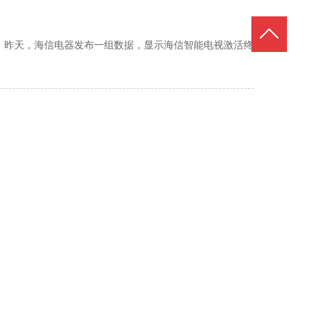
。昨天，海信电器发布一组数据，显示海信智能电视激活终
）今天宣布，业界领先的Natural ID™指纹识别身份验证解
最大的威胁。资策会产业情报研究所产业顾问兼主任洪
跌，以及外销不如预期。